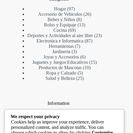
97
Hogar
97
productos
26
Accesorio de Vehiculos
26
8
productos
Bebes y Niños
8
productos
13
Bolso y Equipaje
13
69
productos
Cocina
69
productos
23
Deportes y Actividades al aire libre
23
87
productos
Electronica e Informatica
87
7
productos
Herramientas
7
3
productos
Jardineria
3
productos
6
Joyas y Accesorios
6
productos
15
Juguetes y Juegos Educativos
15
10
productos
Productos de Mascotas
10
5
productos
Ropa y Calzado
5
productos
25
Salud y Belleza
25
productos
Information
About Us
We respect your privacy
Contact Us
Cookies help us improve your experience, deliver
Terms & Conditions
personalized content, and analyze traffic. You can
Privacy Policy
choose which cookies to allow by clicking
Customize
.