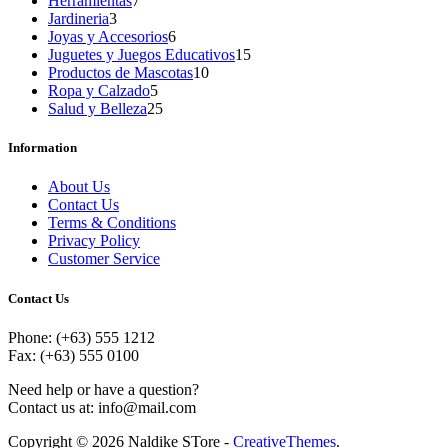
Herramientas
7
3
productos
Jardineria
3
productos
6
Joyas y Accesorios
6
productos
15
Juguetes y Juegos Educativos
15
10
productos
Productos de Mascotas
10
5
productos
Ropa y Calzado
5
productos
25
Salud y Belleza
25
productos
Information
About Us
Contact Us
Terms & Conditions
Privacy Policy
Customer Service
Contact Us
Phone: (+63) 555 1212
Fax: (+63) 555 0100
Need help or have a question?
Contact us at: info@mail.com
Copyright © 2026 Naldike STore -
CreativeThemes
.