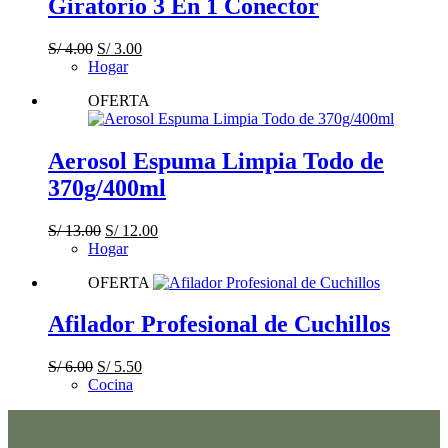
Giratorio 3 En 1 Conector
El
El
S/
4.00
S/
3.00
precio
precio
Hogar
original
actual
OFERTA
era:
es:
S/ 4.00.
S/ 3.00.
Aerosol Espuma Limpia Todo de
370g/400ml
El
El
S/
13.00
S/
12.00
precio
precio
Hogar
original
actual
OFERTA
era:
es:
S/ 13.00.
S/ 12.00.
Afilador Profesional de Cuchillos
El
El
S/
6.00
S/
5.50
precio
precio
Cocina
original
actual
era:
es:
S/ 6.00.
S/ 5.50.