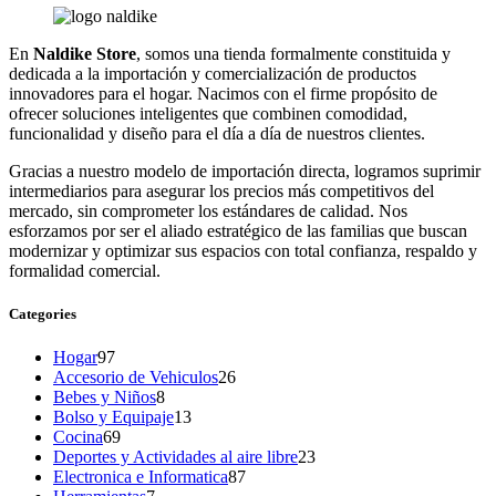
En
Naldike Store
, somos una tienda formalmente constituida y
dedicada a la importación y comercialización de productos
innovadores para el hogar. Nacimos con el firme propósito de
ofrecer soluciones inteligentes que combinen comodidad,
funcionalidad y diseño para el día a día de nuestros clientes.
Gracias a nuestro modelo de importación directa, logramos suprimir
intermediarios para asegurar los precios más competitivos del
mercado, sin comprometer los estándares de calidad. Nos
esforzamos por ser el aliado estratégico de las familias que buscan
modernizar y optimizar sus espacios con total confianza, respaldo y
formalidad comercial.
Categories
97
Hogar
97
productos
26
Accesorio de Vehiculos
26
8
productos
Bebes y Niños
8
productos
13
Bolso y Equipaje
13
69
productos
Cocina
69
productos
23
Deportes y Actividades al aire libre
23
87
productos
Electronica e Informatica
87
7
productos