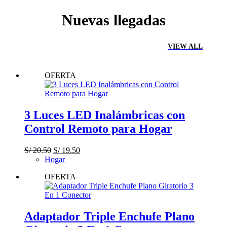
Nuevas llegadas
VIEW ALL
OFERTA
3 Luces LED Inalámbricas con
Control Remoto para Hogar
El
El
S/
20.50
S/
19.50
precio
precio
Hogar
original
actual
OFERTA
era:
es:
S/ 20.50.
S/ 19.50.
Adaptador Triple Enchufe Plano