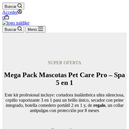
Buscar
Acceder
Carro
0
de
compra
Buscar
Menú
SUPER OFERTA
Mega Pack Mascotas Pet Care Pro – Spa
5 en 1
Este kit profesional incluye: cortadora inalámbrica ultra silenciosa,
cepillo vaporizante 3 en 1 para un brillo único, secador con peine
integrado, botella comedero portátil 2 en 1 y, de
regalo
, un collar
antipulgas con protección por 8 meses