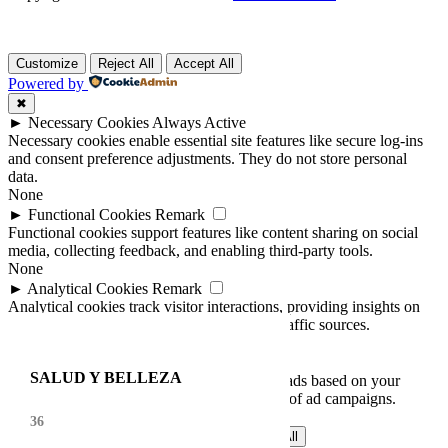
Customize
Reject All
Accept All
Powered by
✖
►
Necessary Cookies
Always Active
Necessary cookies enable essential site features like secure log-ins
and consent preference adjustments. They do not store personal
data.
None
►
Functional Cookies
Remark
Functional cookies support features like content sharing on social
media, collecting feedback, and enabling third-party tools.
None
►
Analytical Cookies
Remark
Analytical cookies track visitor interactions, providing insights on
metrics like visitor count, bounce rate, and traffic sources.
None
►
Advertisement Cookies
Remark
HOGAR
ACCESORIOS DE AUTO
DEPORTE
COCINA
SALUD Y BELLEZA
Advertisement cookies deliver personalized ads based on your
previous visits and analyze the effectiveness of ad campaigns.
None
58
24
12
40
36
Reject All
Save My Preferences
Accept All