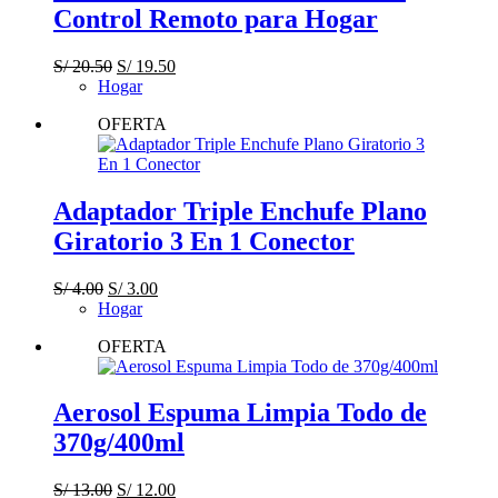
Control Remoto para Hogar
El
El
S/
20.50
S/
19.50
precio
precio
Hogar
original
actual
OFERTA
era:
es:
S/ 20.50.
S/ 19.50.
Adaptador Triple Enchufe Plano
Giratorio 3 En 1 Conector
El
El
S/
4.00
S/
3.00
precio
precio
Hogar
original
actual
OFERTA
era:
es:
S/ 4.00.
S/ 3.00.
Aerosol Espuma Limpia Todo de
370g/400ml
El
El
S/
13.00
S/
12.00