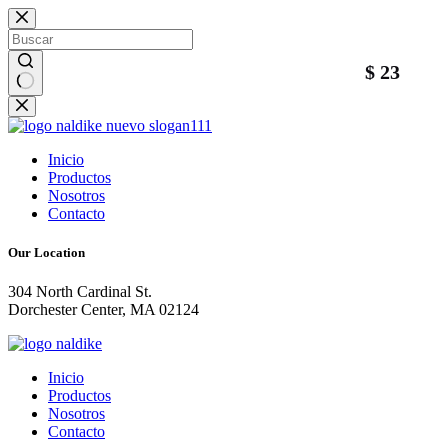
Saltar
al
contenido
$ 23
Sin
resultados
Inicio
Productos
Nosotros
Contacto
Our Location
304 North Cardinal St.
Dorchester Center, MA 02124
Inicio
Productos
Nosotros
Contacto