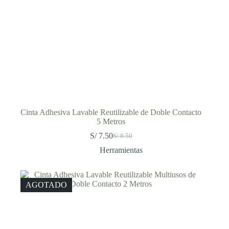
Cinta Adhesiva Lavable Reutilizable de Doble Contacto
5 Metros
S/
7.50
S/
8.50
El
El
precio
precio
Herramientas
original
actual
era:
es:
S/ 8.50.
S/ 7.50.
AGOTADO