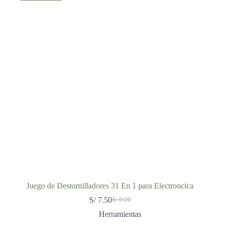
Juego de Destornilladores 31 En 1 para Electroncica
S/
7.50
S/
9.00
El
El
precio
precio
Herramientas
original
actual