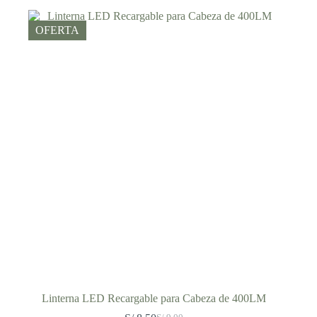
era:
es:
S/ 9.00.
S/ 7.50.
OFERTA
Linterna LED Recargable para Cabeza de 400LM