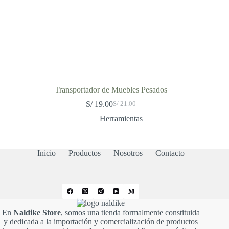
Transportador de Muebles Pesados
S/
19.00
S/
21.00
El
El
precio
precio
Herramientas
original
actual
era:
es:
S/ 21.00.
S/ 19.00.
Inicio
Productos
Nosotros
Contacto
En
Naldike Store
, somos una tienda formalmente constituida
y dedicada a la importación y comercialización de productos