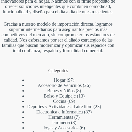
innovadores para el hogar. Nacimos con el firme propósito de
ofrecer soluciones inteligentes que combinen comodidad,
funcionalidad y diseño para el día a día de nuestros clientes.
Gracias a nuestro modelo de importación directa, logramos
suprimir intermediarios para asegurar los precios más
competitivos del mercado, sin comprometer los estándares de
calidad. Nos esforzamos por ser el aliado estratégico de las
familias que buscan modernizar y optimizar sus espacios con
total confianza, respaldo y formalidad comercial.
Categories
97
Hogar
97
productos
26
Accesorio de Vehiculos
26
8
productos
Bebes y Niños
8
productos
13
Bolso y Equipaje
13
69
productos
Cocina
69
productos
23
Deportes y Actividades al aire libre
23
87
productos
Electronica e Informatica
87
7
productos
Herramientas
7
3
productos
Jardineria
3
productos
6
Joyas y Accesorios
6