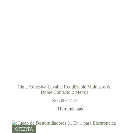
Cinta Adhesiva Lavable Reutilizable Multiusos de
Doble Contacto 2 Metros
S/
6.00
S/
7.00
El
El
precio
precio
Herramientas
original
actual
era:
es:
S/ 7.00.
S/ 6.00.
OFERTA