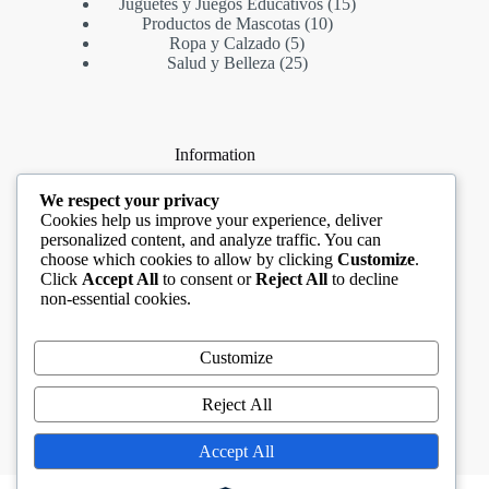
productos
15
Juguetes y Juegos Educativos
15
10
productos
Productos de Mascotas
10
5
productos
Ropa y Calzado
5
productos
25
Salud y Belleza
25
productos
Information
About Us
We respect your privacy
Contact Us
Cookies help us improve your experience, deliver
Terms & Conditions
personalized content, and analyze traffic. You can
Privacy Policy
choose which cookies to allow by clicking
Customize
.
Customer Service
Click
Accept All
to consent or
Reject All
to decline
non-essential cookies.
Contact Us
Customize
Phone: (+63) 555 1212
Fax: (+63) 555 0100
Reject All
Need help or have a question?
Accept All
Contact us at: info@mail.com
Copyright © 2026 Naldike STore -
CreativeThemes
.