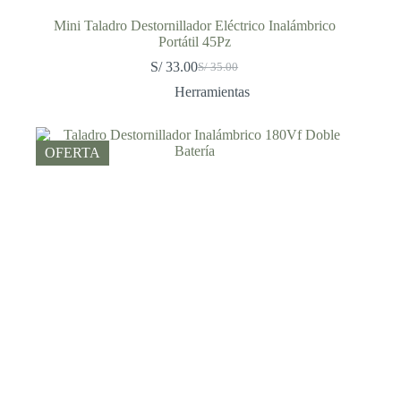
Mini Taladro Destornillador Eléctrico Inalámbrico
Portátil 45Pz
S/
33.00
S/
35.00
El
El
precio
precio
Herramientas
original
actual
era:
es:
S/ 35.00.
S/ 33.00.
OFERTA